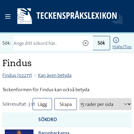
Sök:
Sök
Hjälp/Tips
Findus
Findus (02277)
Kan även betyda
Teckenformen för Findus kan också betyda
Sökresultat: 3 st
Lägg
Skapa
till
PDF
SÖKORD
alla i
Baronbackarna