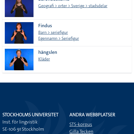
lista
Geografi > orter > Sverige > stadsdelar
Findus
Barn > seriefigur
Egennamn > Seriefigur
hängslen
Kläder
STOCKHOLMS UNIVERSITET
ANDRA WEBBPLATSER
Inst. för lingvistik
STS-korpus
SE-106 91 Stockholm
Gilla Tecken