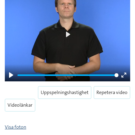
Play
Play
Enter
fulls
Uppspelningshastighet
Repetera video
Videolänkar
Visa foton