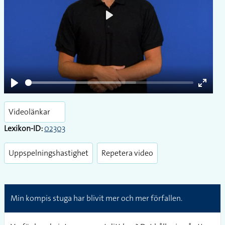
Play
Play
Enter
fullsc
Videolänkar
Lexikon-ID:
02303
Uppspelningshastighet
Repetera video
Min kompis stuga har blivit mer och mer förfallen.