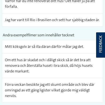
Varför har du inte renoverat ditt hus? Det håller ju på att
förfalla.
Jag har varit till Rio i Brasilien och sett hur sjabbig staden är.
Andra exempelfilmer som innehåller tecknet
FEEDBACK
Mitt köksgolv är så illa däran därför målar jag det.
Om ett hus är skadat och i dåligt skick så är det bra att
renovera och återställa huset i bra skick, då höjs husets
värde markant.
Förra veckan besökte jag ett skumt område och blev där
omringad av ett gäng ligister vilket gjorde mig väldigt
nervös.