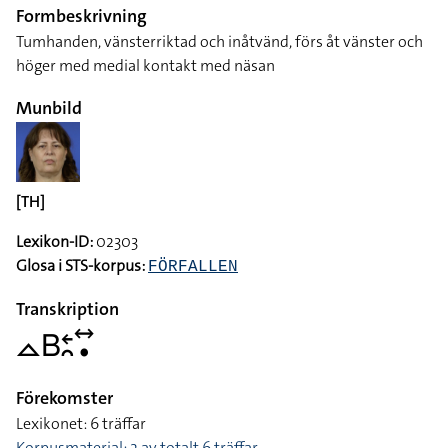
Formbeskrivning
Tumhanden, vänsterriktad och inåtvänd, förs åt vänster och
höger med medial kontakt med näsan
Munbild
[TH]
Lexikon-ID:
02303
Glosa i STS-korpus:
FÖRFALLEN
Transkription
􌤼􌤧􌥓􌥘􌥤􌥡
Förekomster
Lexikonet: 6 träffar
Korpusmaterial: 2 av totalt 6 träffar