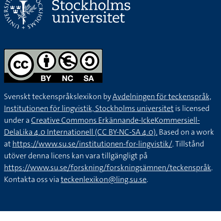
Svenskt teckenspråkslexikon by
Avdelningen för teckenspråk,
Institutionen för lingvistik, Stockholms universitet
is licensed
under a
Creative Commons Erkännande-IckeKommersiell-
DelaLika 4.0 Internationell (CC BY-NC-SA 4.0).
Based on a work
at
https://www.su.se/institutionen-for-lingvistik/
. Tillstånd
utöver denna licens kan vara tillgängligt på
https://www.su.se/forskning/forskningsämnen/teckenspråk
.
Kontakta oss via
teckenlexikon@ling.su.se
.