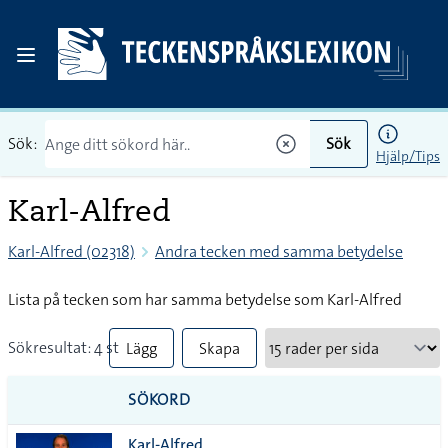
Sök:
Sök
Hjälp/Tips
Karl-Alfred
Karl-Alfred (02318)
Andra tecken med samma betydelse
Lista på tecken som har samma betydelse som Karl-Alfred
Sökresultat: 4 st
Lägg
Skapa
till
PDF
SÖKORD
alla i
Karl-Alfred