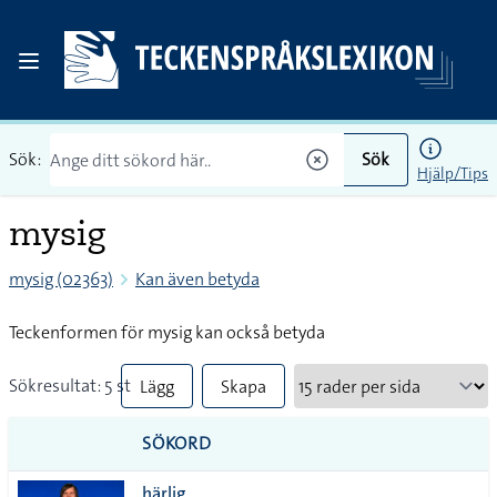
Sök:
Sök
Hjälp/Tips
mysig
mysig (02363)
Kan även betyda
Teckenformen för mysig kan också betyda
Sökresultat: 5 st
Lägg
Skapa
till
PDF
SÖKORD
alla i
härlig