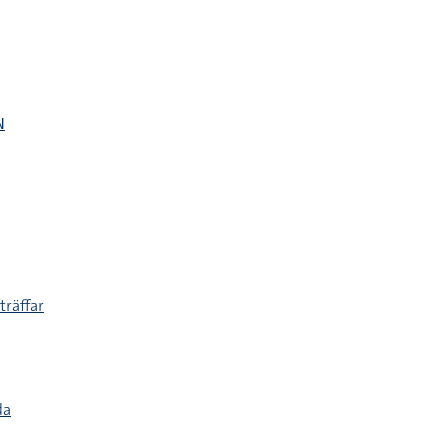
N
träffar
da