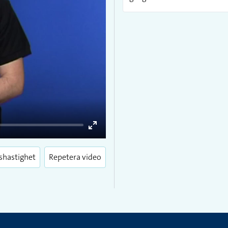
Enter
fullscreen
shastighet
Repetera video