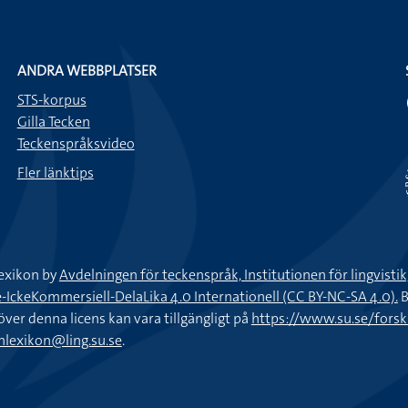
ANDRA WEBBPLATSER
STS-korpus
Gilla Tecken
Teckenspråksvideo
Fler länktips
exikon by
Avdelningen för teckenspråk, Institutionen för lingvisti
keKommersiell-DelaLika 4.0 Internationell (CC BY-NC-SA 4.0).
B
töver denna licens kan vara tillgängligt på
https://www.su.se/fors
nlexikon@ling.su.se
.