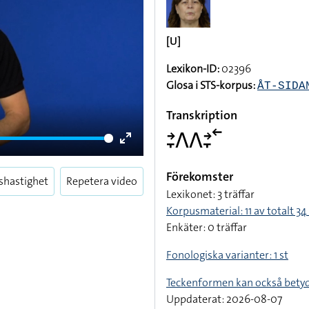
[U]
Lexikon-ID:
02396
Glosa i STS-korpus:
ÅT-SIDA
Transkription
􌥔􌥙􌤣􌤣􌥔􌥙􌥢
Enter
fullscreen
Förekomster
shastighet
Repetera video
Lexikonet: 3 träffar
Korpusmaterial: 11 av totalt 34 
Enkäter: 0 träffar
Fonologiska varianter: 1 st
Teckenformen kan också bety
Uppdaterat: 2026-08-07