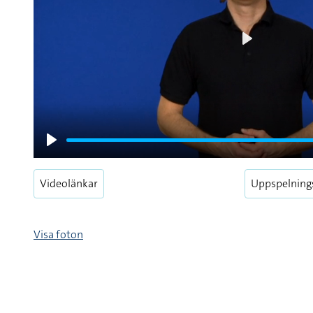
Play
Play
Videolänkar
Uppspelning
Visa foton