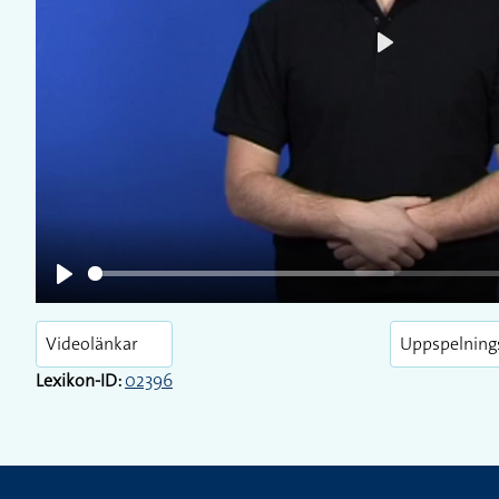
Play
Play
Videolänkar
Uppspelning
Lexikon-ID:
02396