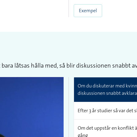
Exempel
bara låtsas hålla med, så blir diskussionen snabbt av
Om du diskuterar med kvinnor
diskussionen snabbt avklara
Efter 3 år studier så var de
Om det uppstår en konflikt är
gång