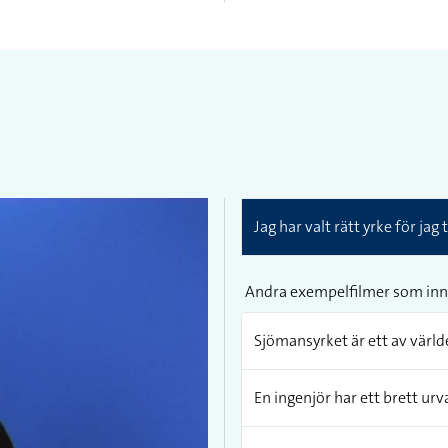
Jag har valt rätt yrke för jag 
Andra exempelfilmer som inn
Sjömansyrket är ett av värld
En ingenjör har ett brett urva