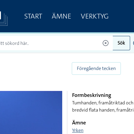
START
ÄMNE
VERKTYG
Sök
Föregående tecken
Formbeskrivning
Tumhanden, framåtriktad och
bredvid flata handen, framåtr
Ämne
Yrken