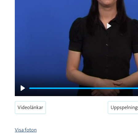
Play
Play
Videolänkar
Uppspelning
Visa foton