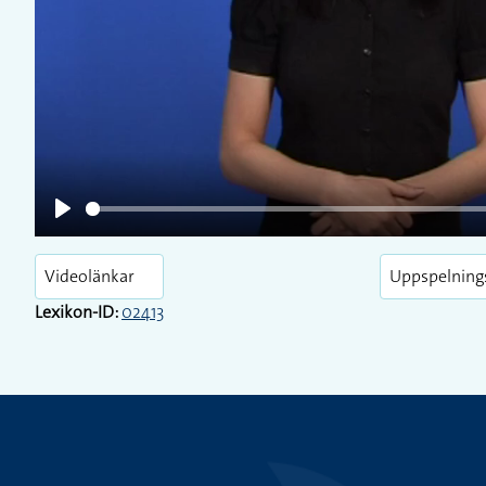
Play
Play
Videolänkar
Uppspelning
Lexikon-ID:
02413