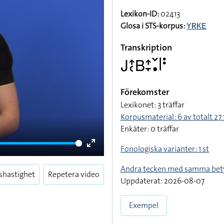
Lexikon-ID:
02413
Glosa i STS-korpus:
YRKE
Transkription
􌤢􌤴􌥗􌤧􌤴􌥙􌥧􌥡􌥼􌥻
Förekomster
Lexikonet: 3 träffar
Korpusmaterial: 6 av totalt 27 
Enkäter: 0 träffar
Fonologiska varianter: 1 st
Enter
fullscreen
Andra tecken med samma bet
shastighet
Repetera video
Uppdaterat: 2026-08-07
Exempel