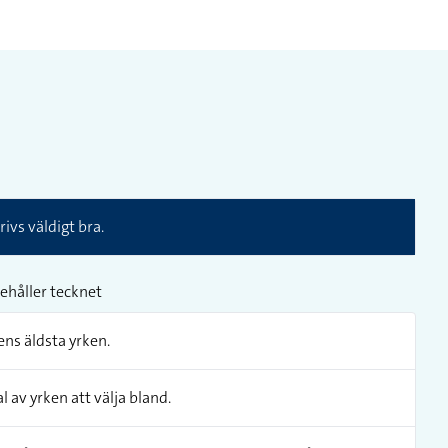
trivs väldigt bra.
ehåller tecknet
ens äldsta yrken.
l av yrken att välja bland.