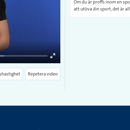
Om du är proffs inom en sport
att utöva din sport, det är al
Enter
fullscreen
shastighet
Repetera video