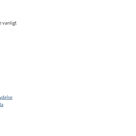
 vanligt
ydelse
da