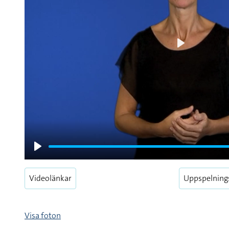
Play
Play
Videolänkar
Uppspelning
Visa foton