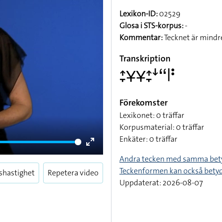
Lexikon-ID:
02529
Glosa i STS-korpus:
-
Kommentar:
Tecknet är mindre
Transkription
􌤴􌥙􌥃􌥃􌤴􌥙􌦄􌦨􌥼􌥻
Förekomster
Lexikonet: 0 träffar
Korpusmaterial: 0 träffar
Enkäter: 0 träffar
Enter
Andra tecken med samma bet
fullscreen
Teckenformen kan också bety
shastighet
Repetera video
Uppdaterat: 2026-08-07