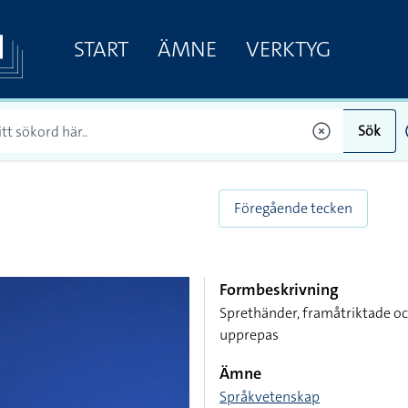
START
ÄMNE
VERKTYG
Sök
Föregående tecken
Formbeskrivning
Sprethänder, framåtriktade oc
upprepas
Ämne
Språkvetenskap