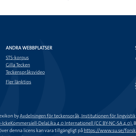
ANDRA WEBBPLATSER
STS-korpus
Gilla Tecken
Teckenspråksvideo
Fler länktips
exikon by
Avdelningen för teckenspråk, Institutionen för lingvisti
keKommersiell-DelaLika 4.0 Internationell (CC BY-NC-SA 4.0).
B
töver denna licens kan vara tillgängligt på
https://www.su.se/fors