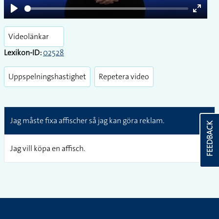
Play
Enter
fullsc
Videolänkar
Lexikon-ID:
02528
Uppspelningshastighet
Repetera video
Jag måste fixa affischer så jag kan göra reklam.
FEEDBACK
Jag vill köpa en affisch.