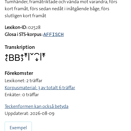
Tumhänder, framåtriktade och vända mot varandra, förs
kort framåt, förs sedan nedåt i inåtgående båge, förs
slutligen kort framåt
Lexikon-ID:
02528
Glosa i STS-korpus:
AFFISCH
Transkription
􌤴􌥗􌤧􌤧􌤴􌤶􌥵􌥼􌥧􌥯􌦊􌥼􌥵
Förekomster
Lexikonet: 2 träffar
Korpusmaterial: 3 av totalt 6 träffar
Enkäter: 0 träffar
Teckenformen kan också betyda
Uppdaterat: 2026-08-09
Exempel