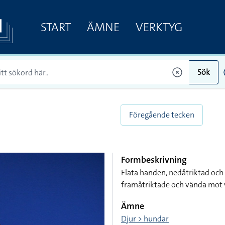
START
ÄMNE
VERKTYG
Sök
Föregående tecken
Formbeskrivning
Flata handen, nedåtriktad och
framåtriktade och vända mot v
Ämne
Djur > hundar