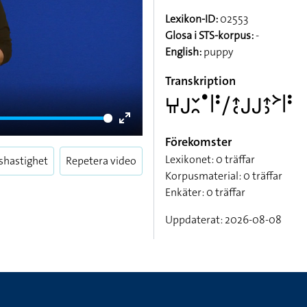
Lexikon-ID:
02553
Glosa i STS-korpus:
-
English:
puppy
Transkription
􌤚􌤢􌥖􌥘􌤟􌥼􌥻􌥠􌤴􌥗􌤢􌤢􌤴􌤶􌦅􌥼􌥻
Enter
Förekomster
fullscreen
Lexikonet: 0 träffar
shastighet
Repetera video
Korpusmaterial: 0 träffar
Enkäter: 0 träffar
Uppdaterat: 2026-08-08