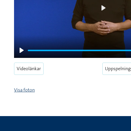
Play
Play
Videolänkar
Uppspelning
Visa foton