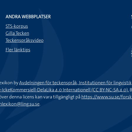
ANDRA WEBBPLATSER
STS-korpus
Gilla Tecken
Teckenspråksvideo
Fler länktips
exikon by
Avdelningen för teckenspråk, Institutionen för lingvisti
keKommersiell-DelaLika 4.0 Internationell (CC BY-NC-SA 4.0).
B
töver denna licens kan vara tillgängligt på
https://www.su.se/fors
nlexikon@ling.su.se
.