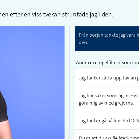
en efter en viss tvekan struntade jag i den.
Från början tänkte jag vara 
den.
Andra exempelfilmer som inn
Jag tänker sätta upp tavlan
Jag har saker som jag inte vi
göra mig av med grejorna.
Jag tänker gå på lunch kl 12. 
Du sa att du skulle återkom