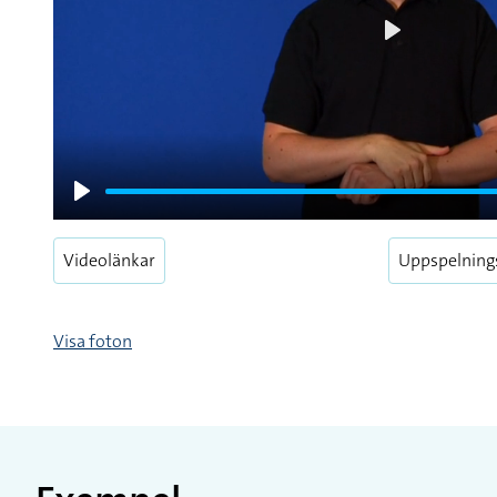
Play
Play
Videolänkar
Uppspelning
Visa foton