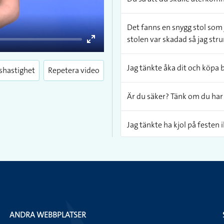
Det fanns en snygg stol som 
stolen var skadad så jag stru
Enter
fullscreen
Jag tänkte åka dit och köpa bi
shastighet
Repetera video
Är du säker? Tänk om du har 
Jag tänkte ha kjol på festen i
Nu är det snart sportlov. Då t
Den där personen mobbade mi
mig. Äsch, svarade jag då, f
ANDRA WEBBPLATSER
Sluta att tänka på det. Du 