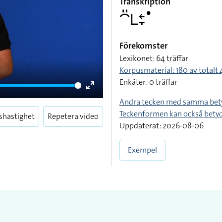
Transkription
􌤃􌤺􌥈􌥓􌥙􌤟
Förekomster
Lexikonet: 64 träffar
Korpusmaterial: 180 av totalt 
Enkäter: 0 träffar
Enter
Andra tecken med samma bet
fullscreen
Teckenformen kan också bety
shastighet
Repetera video
Uppdaterat: 2026-08-06
Exempel