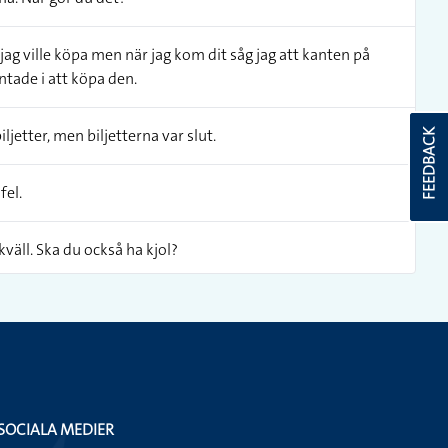
jag ville köpa men när jag kom dit såg jag att kanten på
ntade i att köpa den.
ljetter, men biljetterna var slut.
FEEDBACK
fel.
kväll. Ska du också ha kjol?
änker jag åka till fjällen och åka skidor en vecka.
g förut och det glömmer jag aldrig, sa min kompis till
örsök glömma det.
SOCIALA MEDIER
måste lämna det bakom dig.