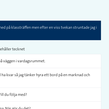
med på klassträffen men efter en viss tvekan struntade jag i
ehåller tecknet
 på väggen i vardagsrummet.
ll ha kvar så jag tänker hyra ett bord på en marknad och
Vill du följa med?
ma. När gör du det?