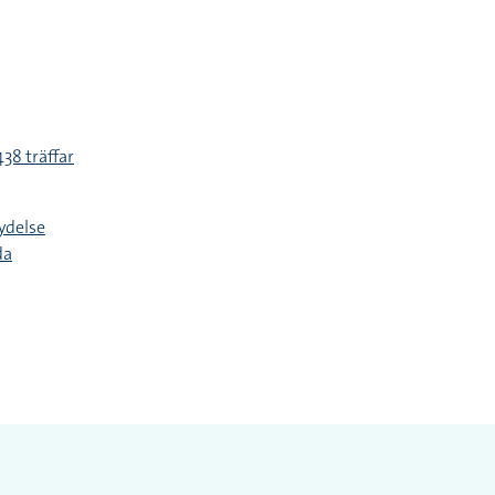
438 träffar
ydelse
da