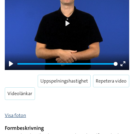
Play
Play
Enter
fulls
Uppspelningshastighet
Repetera video
Videolänkar
Visa foton
Formbeskrivning