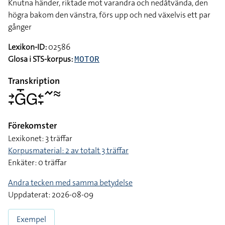
Knutna händer, riktade mot varandra och nedåtvända, den
högra bakom den vänstra, förs upp och ned växelvis ett par
gånger
Lexikon-ID:
02586
Glosa i STS-korpus:
MOTOR
Transkription
􌥔􌥙􌤦􌤻􌤦􌥓􌥙􌥨􌦇
Förekomster
Lexikonet: 3 träffar
Korpusmaterial: 2 av totalt 3 träffar
Enkäter: 0 träffar
Andra tecken med samma betydelse
Uppdaterat: 2026-08-09
Exempel