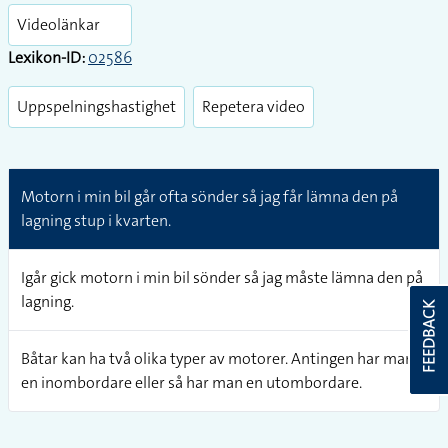
fullsc
Videolänkar
Lexikon-ID:
02586
Uppspelningshastighet
Repetera video
Motorn i min bil går ofta sönder så jag får lämna den på
lagning stup i kvarten.
Igår gick motorn i min bil sönder så jag måste lämna den på
lagning.
FEEDBACK
Båtar kan ha två olika typer av motorer. Antingen har man
en inombordare eller så har man en utombordare.