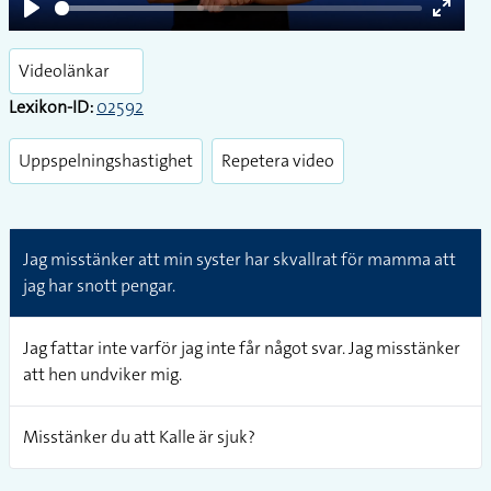
Play
Enter
fullsc
Videolänkar
Lexikon-ID:
02592
Uppspelningshastighet
Repetera video
Jag misstänker att min syster har skvallrat för mamma att
jag har snott pengar.
Jag fattar inte varför jag inte får något svar. Jag misstänker
att hen undviker mig.
Misstänker du att Kalle är sjuk?