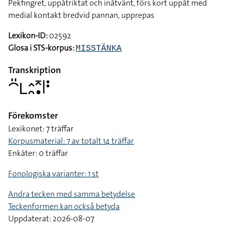
Pekfingret, uppåtriktat och inåtvänt, förs kort uppåt med
medial kontakt bredvid pannan, upprepas
Lexikon-ID:
02592
Glosa i STS-korpus:
MISSTÄNKA
Transkription
􌤃􌤺􌥈􌤵􌥘􌥷􌥡􌥼􌥻
Förekomster
Lexikonet: 7 träffar
Korpusmaterial: 7 av totalt 14 träffar
Enkäter: 0 träffar
Fonologiska varianter: 1 st
Andra tecken med samma betydelse
Teckenformen kan också betyda
Uppdaterat: 2026-08-07