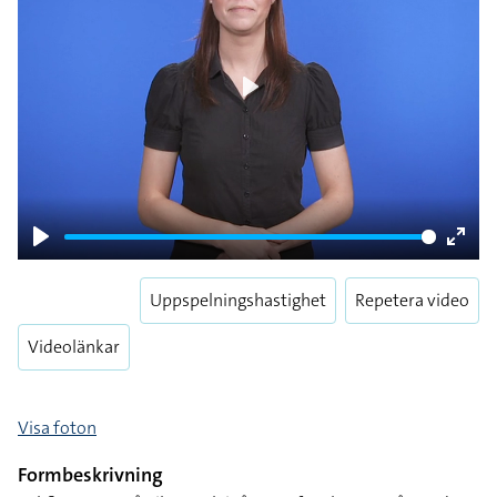
Play
Play
Enter
fulls
Uppspelningshastighet
Repetera video
Videolänkar
Visa foton
Formbeskrivning