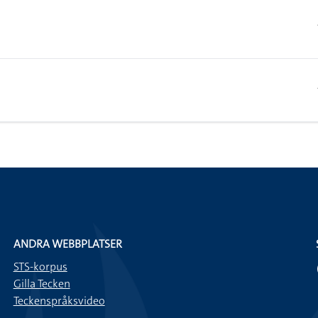
ANDRA WEBBPLATSER
STS-korpus
Gilla Tecken
Teckenspråksvideo