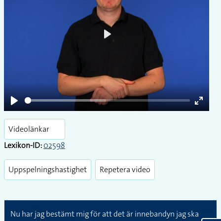
Play
Play
Enter
fullsc
Videolänkar
Lexikon-ID:
02598
Uppspelningshastighet
Repetera video
Nu har jag bestämt mig för att det är innebandyn jag ska