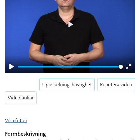
Play
Play
Enter
fulls
Uppspelningshastighet
Repetera video
Videolänkar
Visa foton
Formbeskrivning