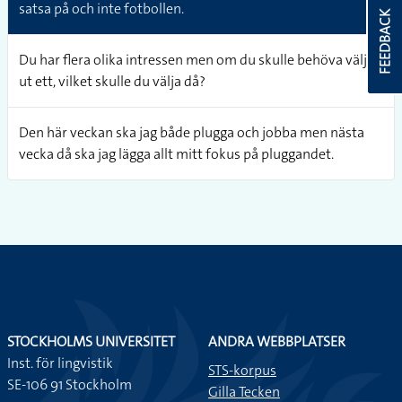
satsa på och inte fotbollen.
FEEDBACK
Du har flera olika intressen men om du skulle behöva välja
ut ett, vilket skulle du välja då?
Den här veckan ska jag både plugga och jobba men nästa
vecka då ska jag lägga allt mitt fokus på pluggandet.
STOCKHOLMS UNIVERSITET
ANDRA WEBBPLATSER
Inst. för lingvistik
STS-korpus
SE-106 91 Stockholm
Gilla Tecken