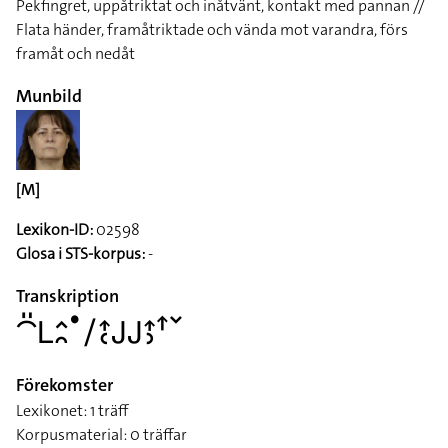
Pekfingret, uppåtriktat och inåtvänt, kontakt med pannan //
Flata händer, framåtriktade och vända mot varandra, förs
framåt och nedåt
Munbild
[M]
Lexikon-ID:
02598
Glosa i STS-korpus:
-
Transkription
􌤃􌤺􌥈􌤵􌥘􌤟􌥠􌤴􌥗􌤢􌤢􌤴􌤶􌦃􌥧
Förekomster
Lexikonet: 1 träff
Korpusmaterial: 0 träffar