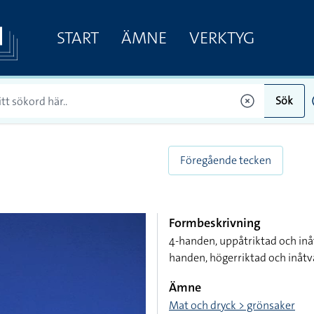
START
ÄMNE
VERKTYG
Sök
Föregående tecken
Formbeskrivning
4-handen, uppåtriktad och in
handen, högerriktad och inåtv
Ämne
Mat och dryck > grönsaker