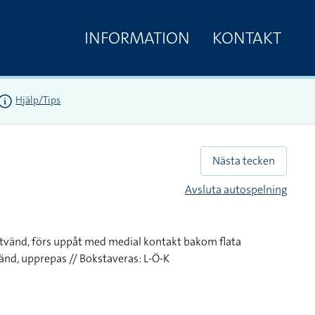
INFORMATION
KONTAKT
Hjälp/Tips
Nästa tecken
Avsluta autospelning
åtvänd, förs uppåt med medial kontakt bakom flata
änd, upprepas // Bokstaveras: L-Ö-K