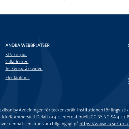
ANDRA WEBBPLATSER
STS-korpus
Gilla Tecken
Teckenspråksvideo
Fler länktips
exikon by
Avdelningen för teckenspråk, Institutionen för lingvisti
keKommersiell-DelaLika 4.0 Internationell (CC BY-NC-SA 4.0).
B
töver denna licens kan vara tillgängligt på
https://www.su.se/fors