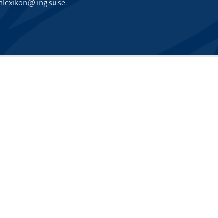
nlexikon@ling.su.se
.