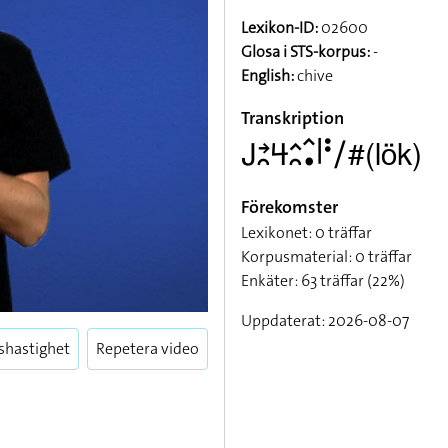
Lexikon-ID:
02600
Glosa i STS-korpus:
-
English:
chive
Transkription
􌤢􌥔􌥘􌦪􌤵􌥘􌥦􌥡􌥼􌥻􌥠#(lök)
Förekomster
Lexikonet: 0 träffar
Korpusmaterial: 0 träffar
Enkäter: 63 träffar (22%)
Uppdaterat: 2026-08-07
shastighet
Repetera video