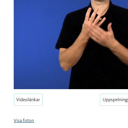
Videolänkar
Uppspelning
Visa foton