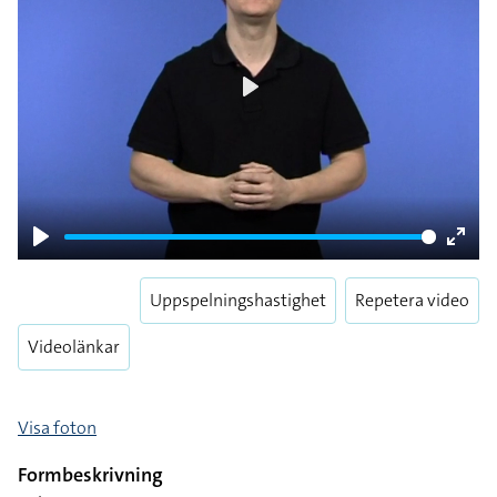
Play
Play
Enter
fulls
Uppspelningshastighet
Repetera video
Videolänkar
Visa foton
Formbeskrivning