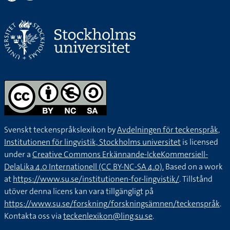
Svenskt teckenspråkslexikon by
Avdelningen för teckenspråk,
Institutionen för lingvistik, Stockholms universitet
is licensed
under a
Creative Commons Erkännande-IckeKommersiell-
DelaLika 4.0 Internationell (CC BY-NC-SA 4.0).
Based on a work
at
https://www.su.se/institutionen-for-lingvistik/
. Tillstånd
utöver denna licens kan vara tillgängligt på
https://www.su.se/forskning/forskningsämnen/teckenspråk
.
Kontakta oss via
teckenlexikon@ling.su.se
.