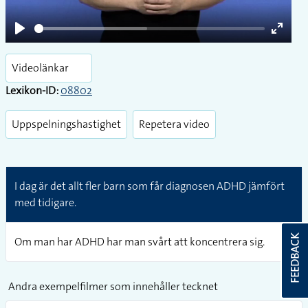
Play
Enter
fullsc
Videolänkar
Lexikon-ID:
08802
Uppspelningshastighet
Repetera video
I dag är det allt fler barn som får diagnosen ADHD jämfört
med tidigare.
FEEDBACK
Om man har ADHD har man svårt att koncentrera sig.
Andra exempelfilmer som innehåller tecknet