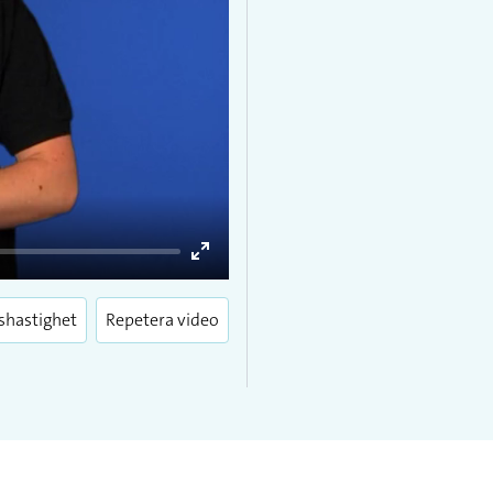
Enter
fullscreen
shastighet
Repetera video