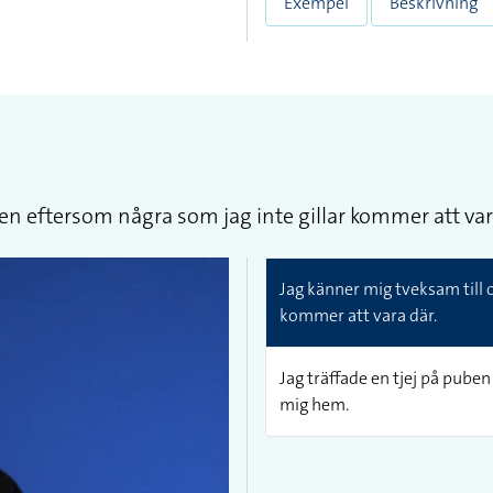
Exempel
Beskrivning
ten eftersom några som jag inte gillar kommer att var
Jag känner mig tveksam till 
kommer att vara där.
Jag träffade en tjej på puben
mig hem.