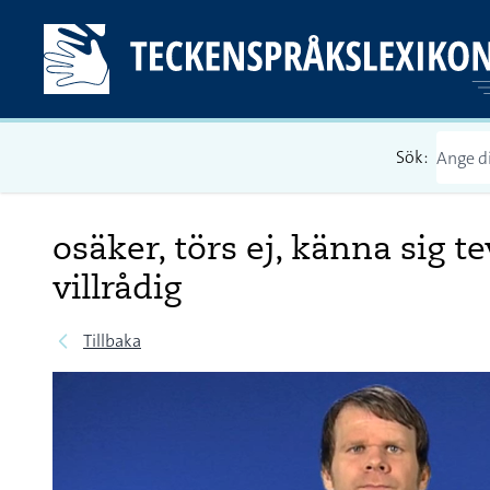
Sök:
osäker, törs ej, känna sig t
villrådig
Tillbaka