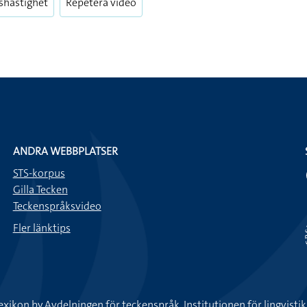
shastighet
Repetera video
ANDRA WEBBPLATSER
STS-korpus
Gilla Tecken
Teckenspråksvideo
Fler länktips
exikon by
Avdelningen för teckenspråk, Institutionen för lingvisti