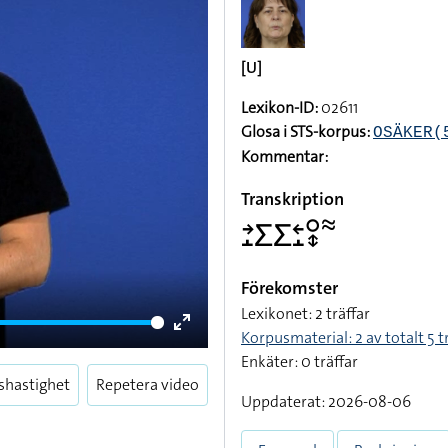
[U]
Lexikon-ID:
02611
Glosa i STS-korpus:
OSÄKER(
Kommentar:
Transkription
􌥔􌤸􌤥􌤥􌥓􌤸􌥰􌦋􌦇
Förekomster
Lexikonet: 2 träffar
Korpusmaterial: 2 av totalt 5 t
Enter
Enkäter: 0 träffar
fullscreen
shastighet
Repetera video
Uppdaterat: 2026-08-06