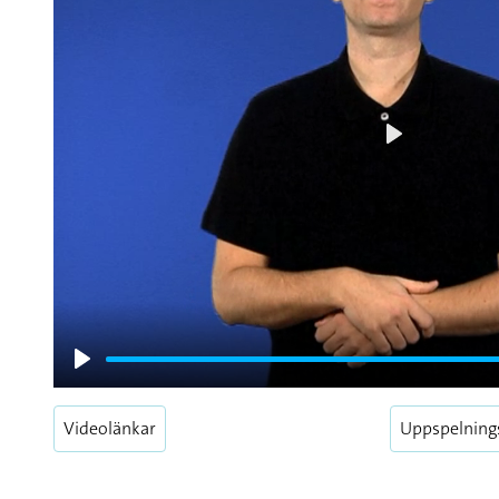
Play
Play
Videolänkar
Uppspelning