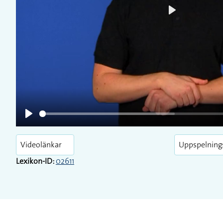
Play
Play
Videolänkar
Uppspelning
Lexikon-ID:
02611