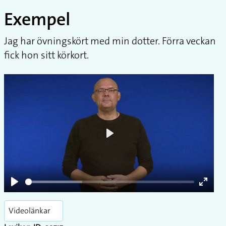
Exempel
Jag har övningskört med min dotter. Förra veckan
fick hon sitt körkort.
Play
Play
Enter
fullsc
Videolänkar