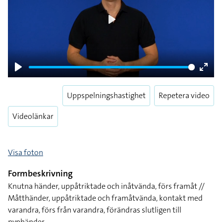
Play
Play
Enter
fulls
Uppspelningshastighet
Repetera video
Videolänkar
Visa foton
Formbeskrivning
Knutna händer, uppåtriktade och inåtvända, förs framåt //
Måtthänder, uppåtriktade och framåtvända, kontakt med
varandra, förs från varandra, förändras slutligen till
nyphänder