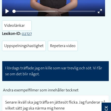
Play
Enter
fullsc
Videolänkar
Lexikon-ID:
02727
Uppspelningshastighet
Repetera video
I lördags träffade jag en kille som var trevlig och söt. Vi får
se om det blir något.
Andra exempelfilmer som innehåller tecknet
Senare ikväll ska jag träffa en jättesöt flicka. Jag funderar på
vilket sätt jag ska närma mig henne