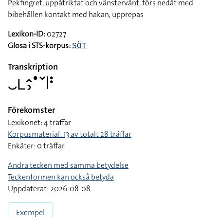
Pekfingret, uppåtriktat och vänstervänt, förs nedåt med
bibehållen kontakt med hakan, upprepas
Lexikon-ID:
02727
Glosa i STS-korpus:
SÖT
Transkription
􌤛􌥈􌤵􌤶􌤟􌥧􌥼􌥻
Förekomster
Lexikonet: 4 träffar
Korpusmaterial: 13 av totalt 28 träffar
Enkäter: 0 träffar
Andra tecken med samma betydelse
Teckenformen kan också betyda
Uppdaterat: 2026-08-08
Exempel