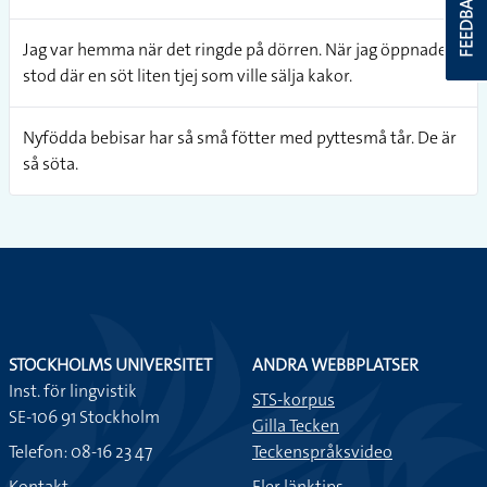
FEEDBACK
Jag var hemma när det ringde på dörren. När jag öppnade
stod där en söt liten tjej som ville sälja kakor.
Nyfödda bebisar har så små fötter med pyttesmå tår. De är
så söta.
STOCKHOLMS UNIVERSITET
ANDRA WEBBPLATSER
Inst. för lingvistik
STS-korpus
SE-106 91 Stockholm
Gilla Tecken
Telefon: 08-16 23 47
Teckenspråksvideo
Kontakt
Fler länktips