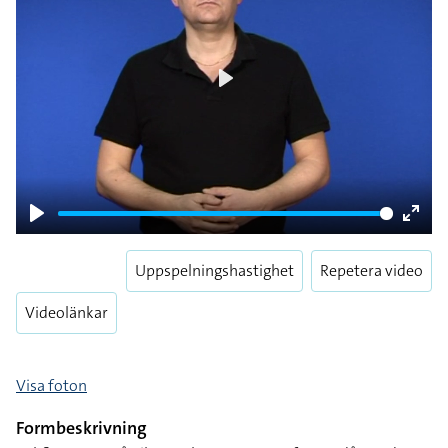
Play
Play
Enter
fulls
Uppspelningshastighet
Repetera video
Videolänkar
Visa foton
Formbeskrivning