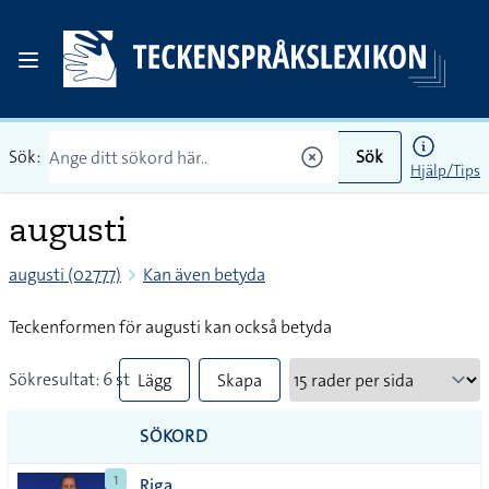
Sök:
Sök
Hjälp/Tips
augusti
augusti (02777)
Kan även betyda
Teckenformen för augusti kan också betyda
Sökresultat: 6 st
Lägg
Skapa
till
PDF
SÖKORD
alla i
1
Riga