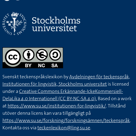
Svenskt teckenspråkslexikon by
Avdelningen för teckenspråk,
Institutionen för lingvistik, Stockholms universitet
is licensed
under a
Creative Commons Erkännande-IckeKommersiell-
DelaLika 4.0 Internationell (CC BY-NC-SA 4.0).
Based on a work
at
https://www.su.se/institutionen-for-lingvistik/
. Tillstånd
utöver denna licens kan vara tillgängligt på
https://www.su.se/forskning/forskningsämnen/teckenspråk
.
Kontakta oss via
teckenlexikon@ling.su.se
.