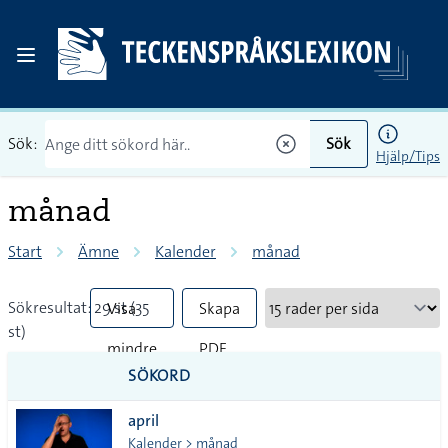
Sök:
Sök
Hjälp/Tips
månad
Start
Ämne
Kalender
månad
Sökresultat: 29 st (35
Visa
Skapa
st)
mindre
PDF
SÖKORD
vanliga
april
tecken
Kalender > månad