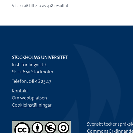
Visar
196
till
210
av
418
resultat
STOCKHOLMS UNIVERSITET
Inst. för lingvistik
SE-106 91 Stockholm
Telefon: 08-16 23 47
Kontakt
Om webbplatsen
Cookieinställningar
Svenskt teckenspråksl
Commons Erkännande-Ic