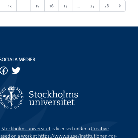
13
14
15
16
17
...
27
28
SOCIALA MEDIER
k, Stockholms universitet
is licensed under a
Creative
ased on a work at
https://www.su.se/institutionen-for-