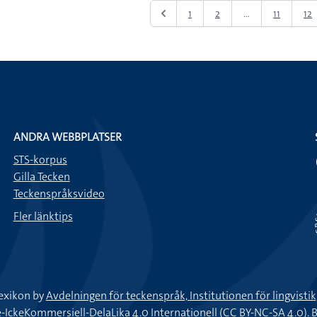
1
2
...
11
12
ANDRA WEBBPLATSER
STS-korpus
Gilla Tecken
Teckenspråksvideo
Fler länktips
exikon by
Avdelningen för teckenspråk, Institutionen för lingvisti
keKommersiell-DelaLika 4.0 Internationell (CC BY-NC-SA 4.0).
B