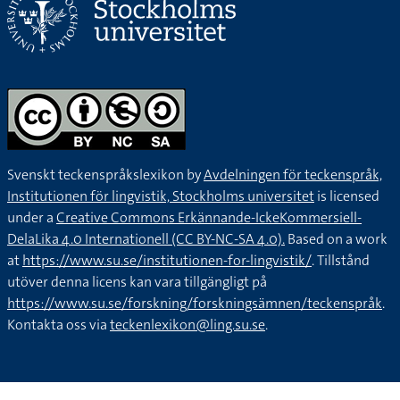
Svenskt teckenspråkslexikon by
Avdelningen för teckenspråk,
Institutionen för lingvistik, Stockholms universitet
is licensed
under a
Creative Commons Erkännande-IckeKommersiell-
DelaLika 4.0 Internationell (CC BY-NC-SA 4.0).
Based on a work
at
https://www.su.se/institutionen-for-lingvistik/
. Tillstånd
utöver denna licens kan vara tillgängligt på
https://www.su.se/forskning/forskningsämnen/teckenspråk
.
Kontakta oss via
teckenlexikon@ling.su.se
.