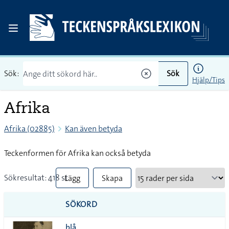
Sök:
Sök
Hjälp/Tips
Afrika
Afrika (02885)
Kan även betyda
Teckenformen för Afrika kan också betyda
Sökresultat: 418 st
Lägg
Skapa
till
PDF
SÖKORD
alla i
blå