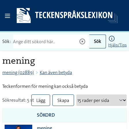
Sök:
Sök
Hjälp/Tips
mening
mening (02889)
Kan även betyda
Teckenformen för mening kan också betyda
Sökresultat: 5 st
Lägg
Skapa
till
PDF
SÖKORD
alla i
mening