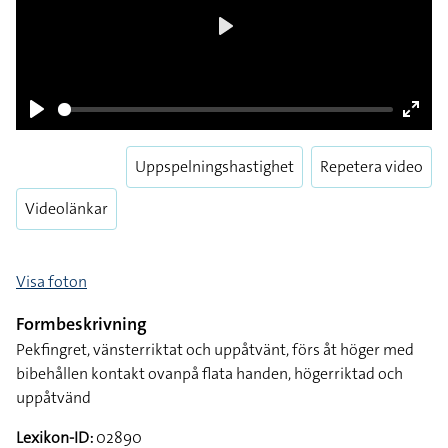
Play
Play
Enter
fulls
Uppspelningshastighet
Repetera video
Videolänkar
Visa foton
Formbeskrivning
Pekfingret, vänsterriktat och uppåtvänt, förs åt höger med
bibehållen kontakt ovanpå flata handen, högerriktad och
uppåtvänd