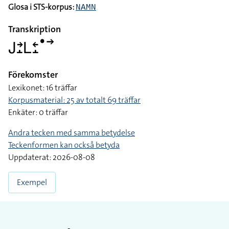
Lexikon-ID:
02890
Glosa i STS-korpus:
NAMN
Transkription
􌤢􌥔􌤸􌥈􌥓􌤸􌤟􌥣
Förekomster
Lexikonet: 16 träffar
Korpusmaterial: 25 av totalt 69 träffar
Enkäter: 0 träffar
Andra tecken med samma betydelse
Teckenformen kan också betyda
Uppdaterat: 2026-08-08
Exempel