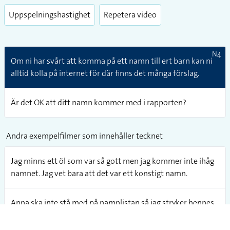
Play
Enter
fullsc
Videolänkar
Lexikon-ID:
02890
Uppspelningshastighet
Repetera video
N4
Om ni har svårt att komma på ett namn till ert barn kan ni
alltid kolla på internet för där finns det många förslag.
Är det OK att ditt namn kommer med i rapporten?
Andra exempelfilmer som innehåller tecknet
Jag minns ett öl som var så gott men jag kommer inte ihåg