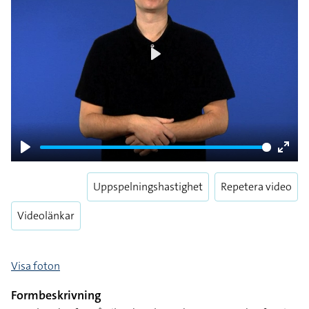
Play
Play
Enter
fulls
Uppspelningshastighet
Repetera video
Videolänkar
Visa foton
Formbeskrivning