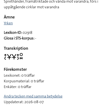
Sprethänder, framåtriktade och vända mot varandra, förs i
uppåtgående cirklar mot varandra
Ämne
Yrken
Lexikon-ID:
02918
Glosa i STS-korpus:
-
Transkription
􌤴􌥗􌥃􌥃􌤴􌤶􌥰􌦂
Förekomster
Lexikonet: 0 träffar
Korpusmaterial: 0 träffar
Enkäter: 0 träffar
Andra tecken med samma betydelse
Uppdaterat: 2026-08-07