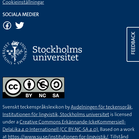
Cookieinställningar
SOCIALA MEDIER
FEEDBACK
Svenskt teckenspråkslexikon by
Avdelningen för teckenspråk,
Institutionen för lingvistik, Stockholms universitet
is licensed
under a
Creative Commons Erkännande-IckeKommersiell-
DelaLika 4.0 Internationell (CC BY-NC-SA 4.0).
Based on a work
at
https://www.su.se/institutionen-for-lingvistik/
. Tillstånd