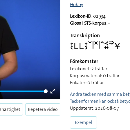
Hobby
Lexikon-ID:
02934
Glosa i STS-korpus:
-
Transkription
􌤴􌥗􌥈􌥈􌤴􌤶􌥧􌥼􌦎􌥼􌥦􌥹􌦉􌦆􌥃
Förekomster
Lexikonet: 2 träffar
Korpusmaterial: 0 träffar
Enkäter: 0 träffar
Andra tecken med samma bet
Enter
Teckenformen kan också bety
fullscreen
Uppdaterat: 2026-08-07
shastighet
Repetera video
Exempel