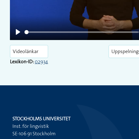
Play
Videolänkar
Uppspelning
Lexikon-ID:
02934
STOCKHOLMS UNIVERSITET
Inst. för lingvistik
SE-106 91 Stockholm