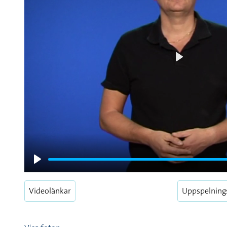
Play
Play
Videolänkar
Uppspelning