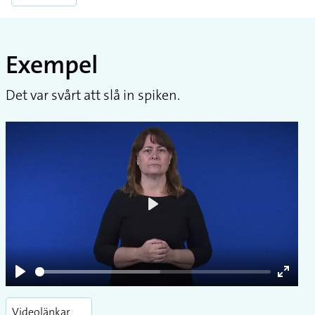
Exempel
Det var svårt att slå in spiken.
Play
Play
Enter
fullsc
Videolänkar