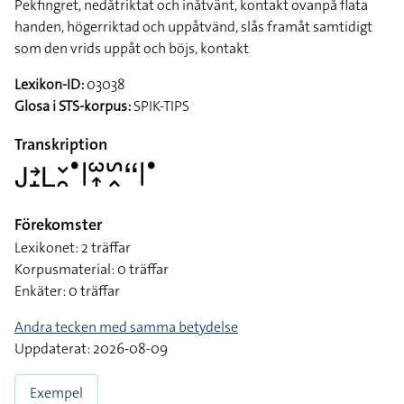
Pekfingret, nedåtriktat och inåtvänt, kontakt ovanpå flata
handen, högerriktad och uppåtvänd, slås framåt samtidigt
som den vrids uppåt och böjs, kontakt
Lexikon-ID:
03038
Glosa i STS-korpus:
SPIK-TIPS
Transkription
􌤢􌥔􌤸􌥈􌥖􌥘􌤟􌥼􌥱􌥾􌥲􌥿􌦨􌥼􌤟
Förekomster
Lexikonet: 2 träffar
Korpusmaterial: 0 träffar
Enkäter: 0 träffar
Andra tecken med samma betydelse
Uppdaterat: 2026-08-09
Exempel