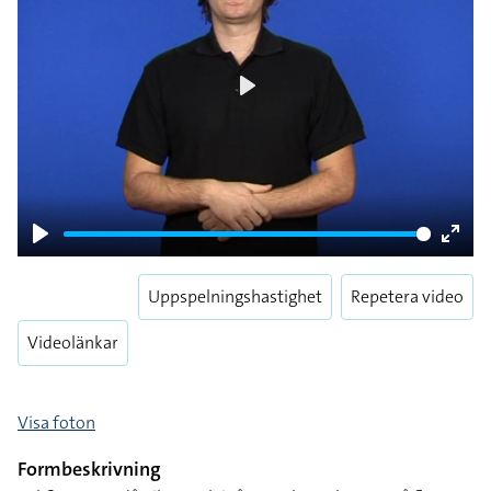
Play
Play
Enter
fulls
Uppspelningshastighet
Repetera video
Videolänkar
Visa foton
Formbeskrivning