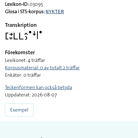
Pekfingrar, den högra uppåtriktad och vänstervänd och den
vänstra högerriktad och nedåtvänd, förs inåt med bibehållen
kontakt framför varandra, kontakt med den vänstra sidan av
bröstet
Lexikon-ID:
03095
Glosa i STS-korpus:
NYKTER
Transkription
􌤕􌥔􌥙􌥈􌥈􌤵􌤶􌤟􌦄􌥼􌤟
Förekomster
Lexikonet: 4 träffar
Korpusmaterial: 0 av totalt 2 träffar
Enkäter: 0 träffar
Teckenformen kan också betyda
Uppdaterat: 2026-08-07