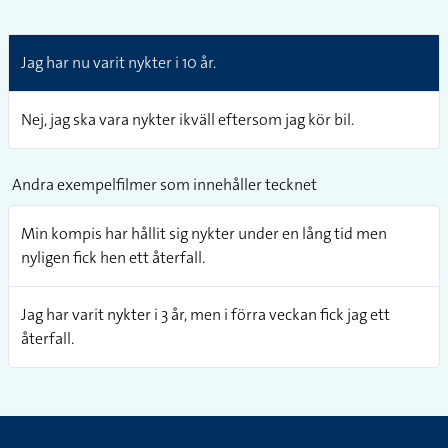
Lexikon-ID:
03095
Uppspelningshastighet
Repetera video
Jag har nu varit nykter i 10 år.
Nej, jag ska vara nykter ikväll eftersom jag kör bil.
Andra exempelfilmer som innehåller tecknet
Min kompis har hållit sig nykter under en lång tid men
nyligen fick hen ett återfall.
Jag har varit nykter i 3 år, men i förra veckan fick jag ett
återfall.