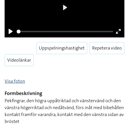
Play
Pause
Enter
Uppspelningshastighet
Repetera video
fulls
Videolänkar
Visa foton
Formbeskrivning