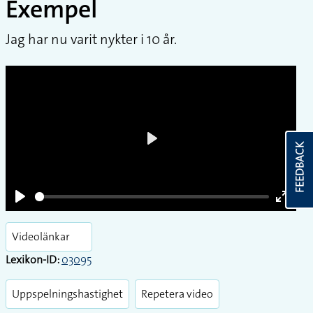
Exempel
Exempel
Jag har nu varit nykter i 10 år.
FEEDBACK
Play
Play
Enter
fullsc
Videolänkar