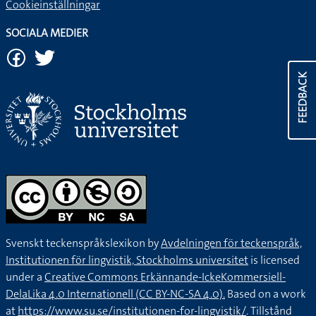
Cookieinställningar
SOCIALA MEDIER
FEEDBACK
Svenskt teckenspråkslexikon by
Avdelningen för teckenspråk,
Institutionen för lingvistik, Stockholms universitet
is licensed
under a
Creative Commons Erkännande-IckeKommersiell-
DelaLika 4.0 Internationell (CC BY-NC-SA 4.0).
Based on a work
at
https://www.su.se/institutionen-for-lingvistik/
. Tillstånd