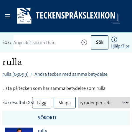
Sök:
Sök
Hjälp/Tips
rulla
rulla (03099)
Andra tecken med samma betydelse
Lista på tecken som har samma betydelse som rulla
Sökresultat: 2 st
Lägg
Skapa
till
PDF
SÖKORD
alla i
rulla