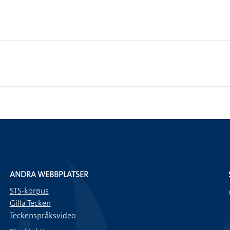
ANDRA WEBBPLATSER
STS-korpus
Gilla Tecken
Teckenspråksvideo