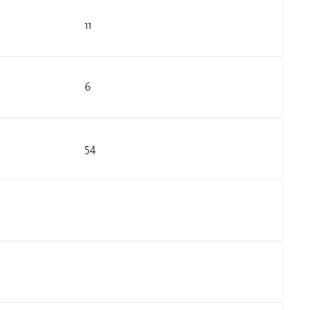
11
6
54