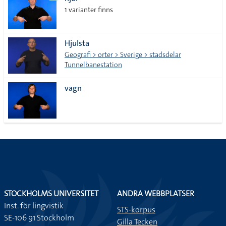
lista
1 varianter finns
Hjulsta
Geografi > orter > Sverige > stadsdelar
Tunnelbanestation
vagn
STOCKHOLMS UNIVERSITET
ANDRA WEBBPLATSER
Inst. för lingvistik
STS-korpus
SE-106 91 Stockholm
Gilla Tecken