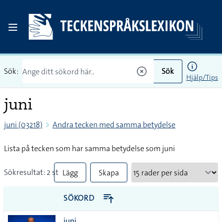
Sök:
Sök
Hjälp/Tips
juni
juni (03218)
Andra tecken med samma betydelse
Lista på tecken som har samma betydelse som juni
Sökresultat: 2 st
Lägg
Skapa
till
PDF
SÖKORD
alla i
juni