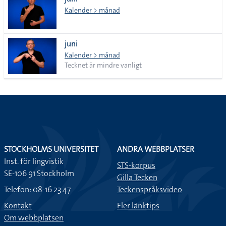
lista
Kalender > månad
juni
Kalender > månad
Tecknet är mindre vanligt
STOCKHOLMS UNIVERSITET
ANDRA WEBBPLATSER
Inst. för lingvistik
STS-korpus
SE-106 91 Stockholm
Gilla Tecken
Telefon: 08-16 23 47
Teckenspråksvideo
Kontakt
Fler länktips
Om webbplatsen