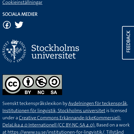
Cookieinställningar
SOCIALA MEDIER
FEEDBACK
Svenskt teckenspråkslexikon by
Avdelningen för teckenspråk,
Institutionen för lingvistik, Stockholms universitet
is licensed
under a
Creative Commons Erkännande-IckeKommersiell-
DelaLika 4.0 Internationell (CC BY-NC-SA 4.0).
Based on a work
at
https://www.su.se/institutionen-for-lingvistik/
. Tillstånd