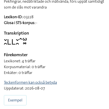
Pekfingrar, nedåtriktade och inåtvända, förs uppåt samtidigt
som de slås mot varandra
Lexikon-ID:
03228
Glosa i STS-korpus:
-
Transkription
􌥖􌥘􌥈􌥈􌥖􌥘􌥦􌥱􌦂
Förekomster
Lexikonet: 4 träffar
Korpusmaterial: 0 träffar
Enkäter: 0 träffar
Teckenformen kan också betyda
Uppdaterat: 2026-08-07
Exempel