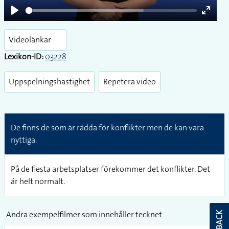
Play
Enter
fullsc
Videolänkar
Lexikon-ID:
03228
Uppspelningshastighet
Repetera video
De finns de som är rädda för konflikter men de kan vara
nyttiga.
På de flesta arbetsplatser förekommer det konflikter. Det
är helt normalt.
Andra exempelfilmer som innehåller tecknet
FEEDBACK