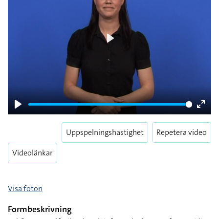
Play
Play
Enter
fulls
Uppspelningshastighet
Repetera video
Videolänkar
Visa foton
Formbeskrivning