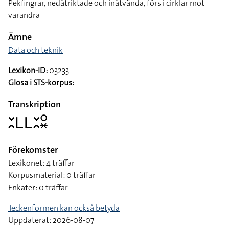
Pekfingrar, nedåtriktade och inåtvända, förs i cirklar mot
varandra
Ämne
Data och teknik
Lexikon-ID:
03233
Glosa i STS-korpus:
-
Transkription
􌥖􌥘􌥈􌥈􌥖􌥘􌥰􌦂
Förekomster
Lexikonet: 4 träffar
Korpusmaterial: 0 träffar
Enkäter: 0 träffar
Teckenformen kan också betyda
Uppdaterat: 2026-08-07