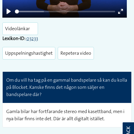
Play
Enter
fullsc
Videolänkar
Lexikon-ID:
03233
Uppspelningshastighet
Repetera video
Om du vill ha tag på en gammal bandspelare så kan du kolla
på Blocket. Kanske finns det någon som säljer en
bandspelare där?
Gamla bilar har fortfarande stereo med kasettband, men i
nya bilar finns inte det. Där är allt digitalt istället.