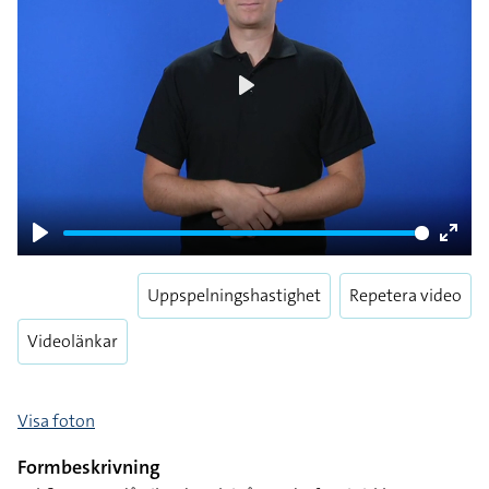
Play
Play
Enter
fulls
Uppspelningshastighet
Repetera video
Videolänkar
Visa foton
Formbeskrivning