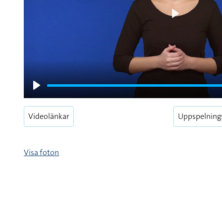
Play
Play
Videolänkar
Uppspelning
Visa foton