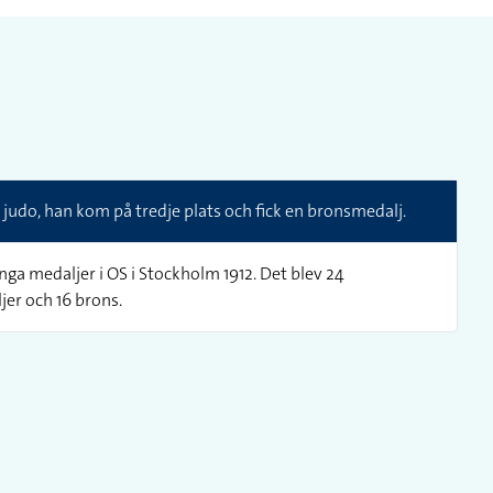
i judo, han kom på tredje plats och fick en bronsmedalj.
ga medaljer i OS i Stockholm 1912. Det blev 24
jer och 16 brons.