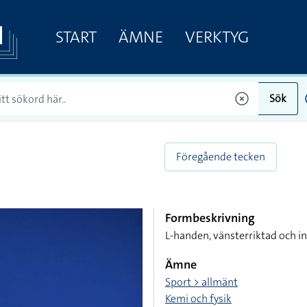
START
ÄMNE
VERKTYG
Sök
Föregående tecken
Formbeskrivning
L-handen, vänsterriktad och 
Ämne
Sport > allmänt
Kemi och fysik