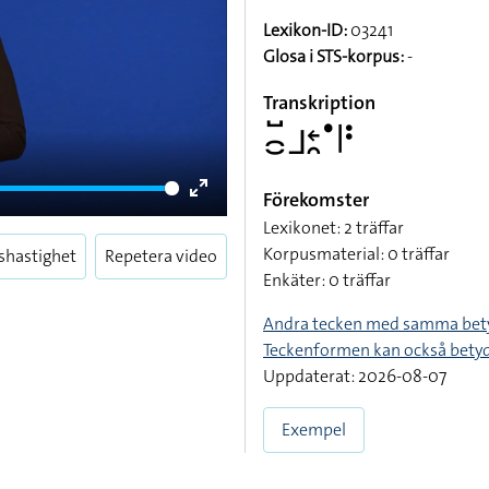
Lexikon-ID:
03241
Glosa i STS-korpus:
-
Transkription
􌤌􌤹􌤨􌥓􌥘􌤟􌥼􌥻
Förekomster
Enter
Lexikonet: 2 träffar
fullscreen
Korpusmaterial: 0 träffar
shastighet
Repetera video
Enkäter: 0 träffar
Andra tecken med samma bet
Teckenformen kan också bety
Uppdaterat: 2026-08-07
Exempel