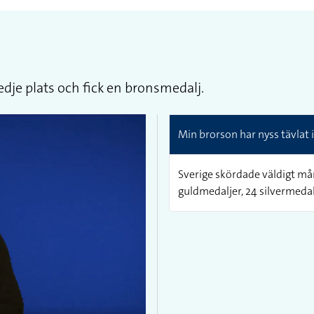
edje plats och fick en bronsmedalj.
Min brorson har nyss tävlat 
Sverige skördade väldigt mån
guldmedaljer, 24 silvermedal