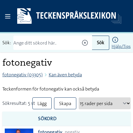
Sök:
Sök
Hjälp/Tips
fotonegativ
fotonegativ (03305)
Kan även betyda
Teckenformen för fotonegativ kan också betyda
Sökresultat: 5 st
Lägg
Skapa
till
PDF
SÖKORD
alla i
fotonegativ
negativ