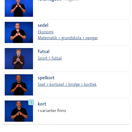
lista
sedel
Ekonomi
Matematik > grundskola > pengar
futsal
Sport > futsal
spelkort
Spel > kortspel > bridge > kortlek
1
kort
1 varianter finns