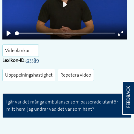
Play
Play
Enter
fullsc
Videolänkar
Lexikon-ID:
03389
Uppspelningshastighet
Repetera video
FEEDBACK
Igår var det många ambulanser som passerade utanför
mitt hem, jag undrar vad det var som hänt?