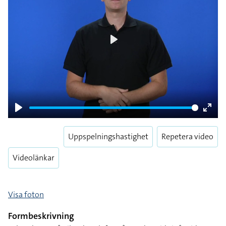
Play
Play
Enter
fulls
Uppspelningshastighet
Repetera video
Videolänkar
Visa foton
Formbeskrivning