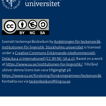
Svenskt teckenspråkslexikon by
Avdelningen för teckenspråk,
Institutionen för lingvistik, Stockholms universitet
is licensed
under a
Creative Commons Erkännande-IckeKommersiell-
DelaLika 4.0 Internationell (CC BY-NC-SA 4.0).
Based on a work
at
https://www.su.se/institutionen-for-lingvistik/
. Tillstånd
utöver denna licens kan vara tillgängligt på
https://www.su.se/forskning/forskningsämnen/teckenspråk
.
Kontakta oss via
teckenlexikon@ling.su.se
.