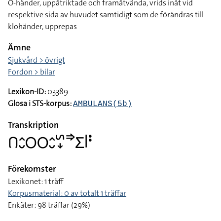
O-händer, uppåtriktade och framåtvända, vrids inåt vid
respektive sida av huvudet samtidigt som de förändras till
klohänder, upprepas
Ämne
Sjukvård > övrigt
Fordon > bilar
Lexikon-ID:
03389
Glosa i STS-korpus:
AMBULANS(5b)
Transkription
􌤂􌤵􌤷􌥆􌥆􌤵􌤷􌥲􌦊􌦆􌤥􌥼􌥻
Förekomster
Lexikonet: 1 träff
Korpusmaterial: 0 av totalt 1 träffar
Enkäter: 98 träffar (29%)