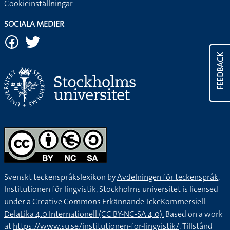
Cookieinställningar
SOCIALA MEDIER
FEEDBACK
Svenskt teckenspråkslexikon by
Avdelningen för teckenspråk,
Institutionen för lingvistik, Stockholms universitet
is licensed
under a
Creative Commons Erkännande-IckeKommersiell-
DelaLika 4.0 Internationell (CC BY-NC-SA 4.0).
Based on a work
at
https://www.su.se/institutionen-for-lingvistik/
. Tillstånd