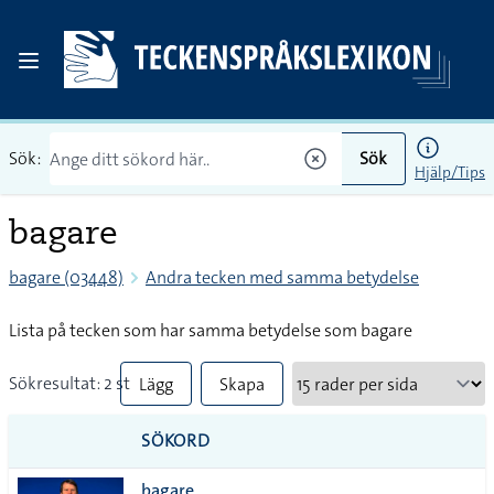
Sök:
Sök
Hjälp/Tips
bagare
bagare (03448)
Andra tecken med samma betydelse
Lista på tecken som har samma betydelse som bagare
Sökresultat: 2 st
Lägg
Skapa
till
PDF
SÖKORD
alla i
bagare