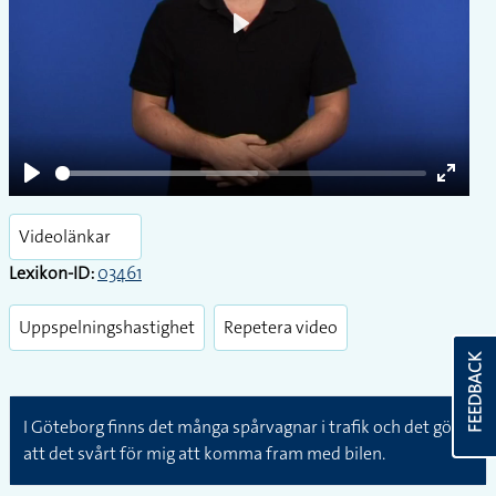
Play
Play
Enter
fullsc
Videolänkar
Lexikon-ID:
03461
Uppspelningshastighet
Repetera video
FEEDBACK
I Göteborg finns det många spårvagnar i trafik och det gör
att det svårt för mig att komma fram med bilen.