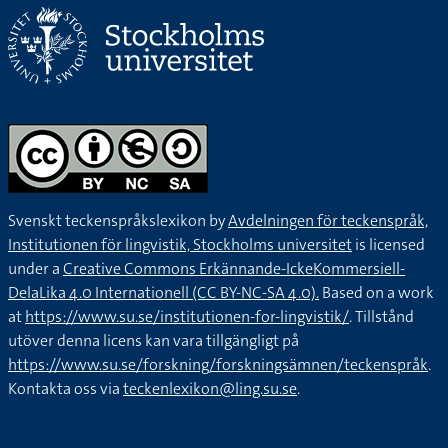
Svenskt teckenspråkslexikon by
Avdelningen för teckenspråk,
Institutionen för lingvistik, Stockholms universitet
is licensed
under a
Creative Commons Erkännande-IckeKommersiell-
DelaLika 4.0 Internationell (CC BY-NC-SA 4.0).
Based on a work
at
https://www.su.se/institutionen-for-lingvistik/
. Tillstånd
utöver denna licens kan vara tillgängligt på
https://www.su.se/forskning/forskningsämnen/teckenspråk
.
Kontakta oss via
teckenlexikon@ling.su.se
.