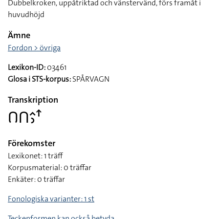
Dubbelkroken, uppåtriktad och vänstervänd, förs framåt i
huvudhöjd
Ämne
Fordon > övriga
Lexikon-ID:
03461
Glosa i STS-korpus:
SPÅRVAGN
Transkription
􌤂􌤽􌤵􌤶􌦃
Förekomster
Lexikonet: 1 träff
Korpusmaterial: 0 träffar
Enkäter: 0 träffar
Fonologiska varianter: 1 st
Teckenformen kan också betyda