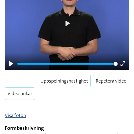
Play
Play
Enter
fulls
Uppspelningshastighet
Repetera video
Videolänkar
Visa foton
Formbeskrivning