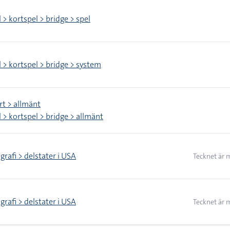
 > kortspel > bridge > spel
l > kortspel > bridge > system
rt > allmänt
 > kortspel > bridge > allmänt
rafi > delstater i USA
Tecknet är 
rafi > delstater i USA
Tecknet är 