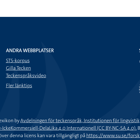
ANDRA WEBBPLATSER
STS-korpus
Gilla Tecken
Teckenspråksvideo
Fler länktips
exikon by
Avdelningen för teckenspråk, Institutionen för lingvisti
keKommersiell-DelaLika 4.0 Internationell (CC BY-NC-SA 4.0).
B
töver denna licens kan vara tillgängligt på
https://www.su.se/fors