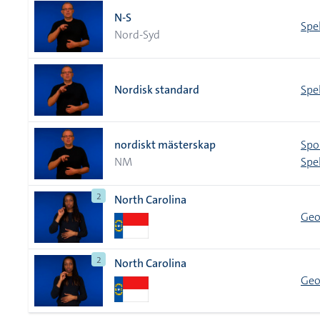
N-S
Spel
Nord-Syd
Nordisk standard
Spe
nordiskt mästerskap
Spo
NM
Spel
2
North Carolina
Geog
2
North Carolina
Geog