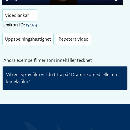
Play
Enter
fullsc
Videolänkar
Lexikon-ID:
15499
Uppspelningshastighet
Repetera video
Andra exempelfilmer som innehåller tecknet
Vilken typ av film vill du titta på? Drama, komedi eller en
kärleksfilm?