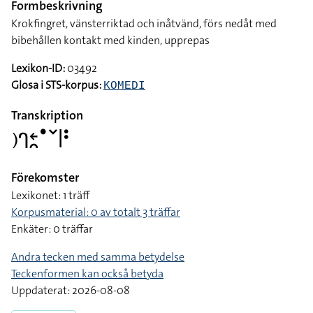
Formbeskrivning
Krokfingret, vänsterriktad och inåtvänd, förs nedåt med
bibehållen kontakt med kinden, upprepas
Lexikon-ID:
03492
Glosa i STS-korpus:
KOMEDI
Transkription
􌤊􌤪􌥓􌥘􌤟􌥧􌥼􌥻
Förekomster
Lexikonet: 1 träff
Korpusmaterial: 0 av totalt 3 träffar
Enkäter: 0 träffar
Andra tecken med samma betydelse
Teckenformen kan också betyda
Uppdaterat: 2026-08-08