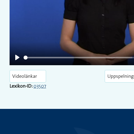
Play
Play
Videolänkar
Uppspelning
Lexikon-ID:
03507