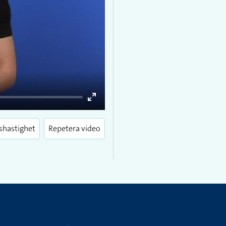
Enter
fullscreen
shastighet
Repetera video