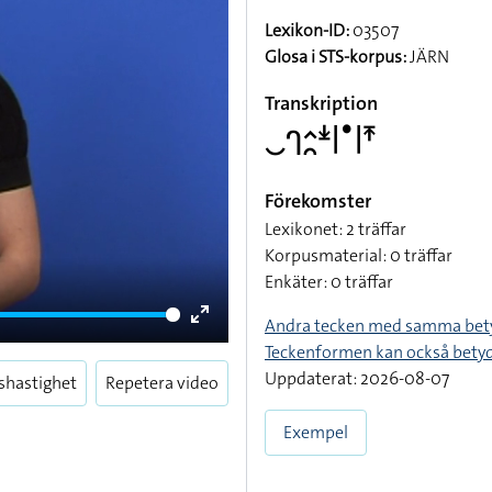
Lexikon-ID:
03507
Glosa i STS-korpus:
JÄRN
Transkription
􌤛􌤪􌤵􌥘􌥶􌥼􌤟􌥼􌥵
Förekomster
Lexikonet: 2 träffar
Korpusmaterial: 0 träffar
Enkäter: 0 träffar
Andra tecken med samma bet
Enter
Teckenformen kan också bety
fullscreen
Uppdaterat: 2026-08-07
shastighet
Repetera video
Exempel