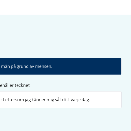
n män på grund av mensen.
ehåller tecknet
st eftersom jag känner mig så trött varje dag.