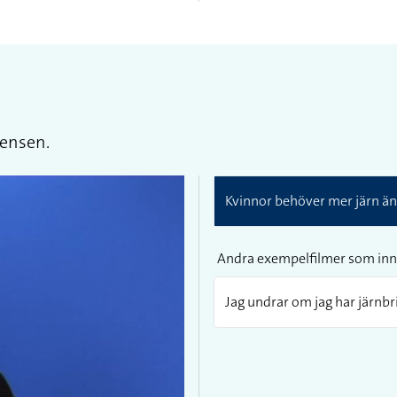
mensen.
Kvinnor behöver mer järn ä
Andra exempelfilmer som inn
Jag undrar om jag har järnbri