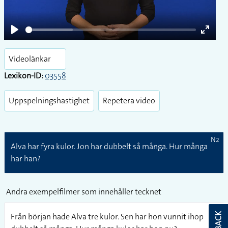
Play
Enter
fullsc
Videolänkar
Lexikon-ID:
03558
Uppspelningshastighet
Repetera video
N2
Alva har fyra kulor. Jon har dubbelt så många. Hur många
har han?
Andra exempelfilmer som innehåller tecknet
Från början hade Alva tre kulor. Sen har hon vunnit ihop