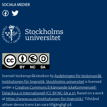
SOCIALA MEDIER
Svenskt teckenspråkslexikon by
Avdelningen för teckenspråk,
Institutionen för lingvistik, Stockholms universitet
is licensed
under a
Creative Commons Erkännande-IckeKommersiell-
DelaLika 4.0 Internationell (CC BY-NC-SA 4.0).
Based on a work
at
https://www.su.se/institutionen-for-lingvistik/
. Tillstånd
utöver denna licens kan vara tillgängligt på