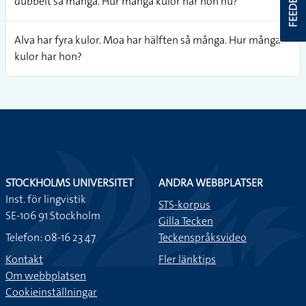
FEEDBACK
dubbelt så många. Hur många kulor har hon nu?
Alva har fyra kulor. Moa har hälften så många. Hur många
kulor har hon?
STOCKHOLMS UNIVERSITET
ANDRA WEBBPLATSER
Inst. för lingvistik
STS-korpus
SE-106 91 Stockholm
Gilla Tecken
Telefon: 08-16 23 47
Teckenspråksvideo
Kontakt
Fler länktips
Om webbplatsen
Cookieinställningar