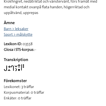
Krokfingret, nedåtriktat och vänstervänt, förs framåt med
medial kontakt ovanpå flata handen, högerriktad och
uppåtvänd, upprepas
Ämne
Barn > leksaker
Sport > målskytte
Lexikon-ID:
03558
Glosa i STS-korpus:
-
Transkription
􌤢􌥔􌤸􌤪􌥖􌤶􌦃􌥡􌥼􌥻
Förekomster
Lexikonet: 3 träffar
Korpusmaterial: 0 träffar
Enkäter: 0 träffar