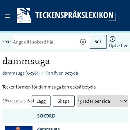
Sök:
Sök
Hjälp/Tips
dammsuga
dammsuga (03581)
Kan även betyda
Teckenformen för dammsuga kan också betyda
Sökresultat: 6 st
Lägg
Skapa
till
PDF
SÖKORD
alla i
dammsuga