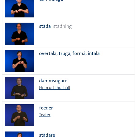
lista
städa
städning
övertala, truga, förmå, intala
dammsugare
Hem och hushåll
feeder
Teater
städare