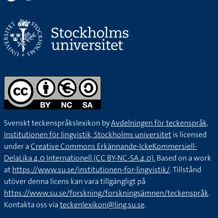
Svenskt teckenspråkslexikon by
Avdelningen för teckenspråk,
Institutionen för lingvistik, Stockholms universitet
is licensed
under a
Creative Commons Erkännande-IckeKommersiell-
DelaLika 4.0 Internationell (CC BY-NC-SA 4.0).
Based on a work
at
https://www.su.se/institutionen-for-lingvistik/
. Tillstånd
utöver denna licens kan vara tillgängligt på
https://www.su.se/forskning/forskningsämnen/teckenspråk
.
Kontakta oss via
teckenlexikon@ling.su.se
.