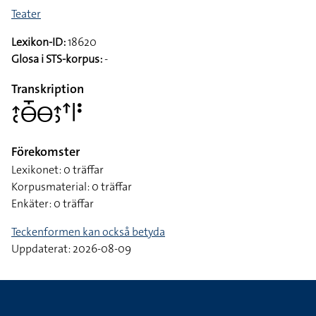
Teater
Lexikon-ID:
18620
Glosa i STS-korpus:
-
Transkription
􌤴􌥗􌤫􌤻􌤫􌤴􌤶􌦃􌥼􌥻
Förekomster
Lexikonet: 0 träffar
Korpusmaterial: 0 träffar
Enkäter: 0 träffar
Teckenformen kan också betyda
Uppdaterat: 2026-08-09