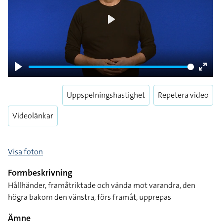
Play
Play
Enter
fulls
Uppspelningshastighet
Repetera video
Videolänkar
Visa foton
Formbeskrivning
Hållhänder, framåtriktade och vända mot varandra, den
högra bakom den vänstra, förs framåt, upprepas
Ämne