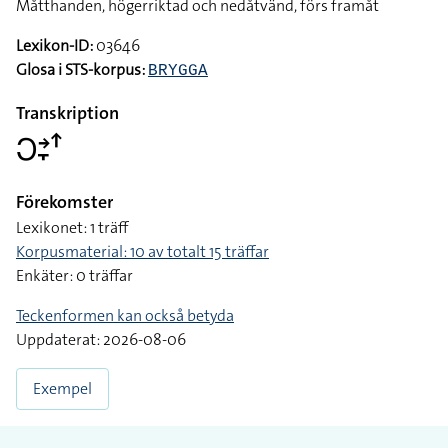
Måtthanden, högerriktad och nedåtvänd, förs framåt
Lexikon-ID:
03646
Glosa i STS-korpus:
BRYGGA
Transkription
􌥋􌥔􌥙􌦃
Förekomster
Lexikonet: 1 träff
Korpusmaterial: 10 av totalt 15 träffar
Enkäter: 0 träffar
Teckenformen kan också betyda
Uppdaterat: 2026-08-06
Exempel