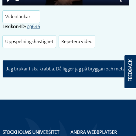
Play
Enter
fullsc
Videolänkar
Lexikon-ID:
03646
Uppspelningshastighet
Repetera video
FEEDBACK
Jag brukar fiska krabba. Då ligger jag på bryggan och metar.
STOCKHOLMS UNIVERSITET
ANDRA WEBBPLATSER