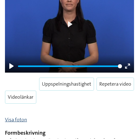
Play
Play
Enter
fulls
Uppspelningshastighet
Repetera video
Videolänkar
Visa foton
Formbeskrivning