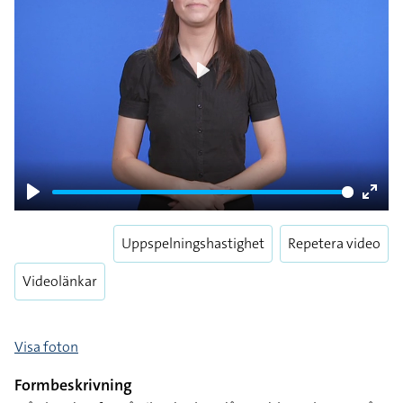
Play
Play
Enter
fulls
Uppspelningshastighet
Repetera video
Videolänkar
Visa foton
Formbeskrivning