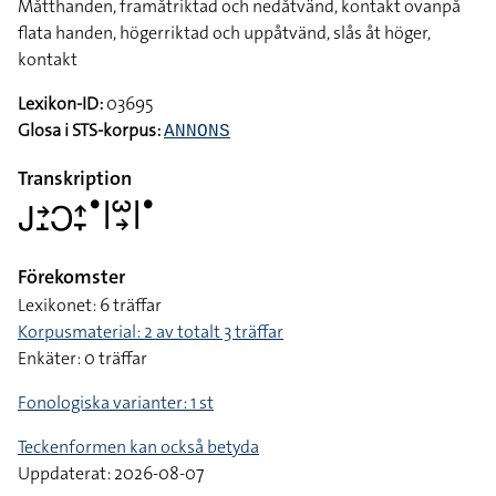
Måtthanden, framåtriktad och nedåtvänd, kontakt ovanpå
flata handen, högerriktad och uppåtvänd, slås åt höger,
kontakt
Lexikon-ID:
03695
Glosa i STS-korpus:
ANNONS
Transkription
􌤢􌥔􌤸􌥋􌤴􌥙􌤟􌥼􌥱􌥽􌥼􌤟
Förekomster
Lexikonet: 6 träffar
Korpusmaterial: 2 av totalt 3 träffar
Enkäter: 0 träffar
Fonologiska varianter: 1 st
Teckenformen kan också betyda
Uppdaterat: 2026-08-07