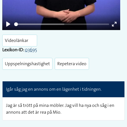
Play
Enter
fullsc
Videolänkar
Lexikon-ID:
03695
Uppspelningshastighet
Repetera video
Igår såg jag en annons om en lägenhet i tidningen.
Jag är så trött på mina möbler. Jag vill ha nya och såg i en
annons att det är rea på Mio.