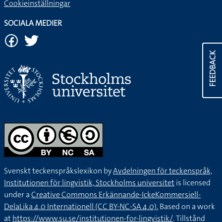
Cookieinställningar
SOCIALA MEDIER
FEEDBACK
Svenskt teckenspråkslexikon by
Avdelningen för teckenspråk,
Institutionen för lingvistik, Stockholms universitet
is licensed
under a
Creative Commons Erkännande-IckeKommersiell-
DelaLika 4.0 Internationell (CC BY-NC-SA 4.0).
Based on a work
at
https://www.su.se/institutionen-for-lingvistik/
. Tillstånd