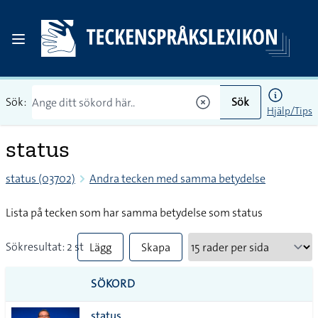
Sök:
Sök
Hjälp/Tips
status
status (03702)
Andra tecken med samma betydelse
Lista på tecken som har samma betydelse som status
Sökresultat: 2 st
Lägg
Skapa
till
PDF
SÖKORD
alla i
status